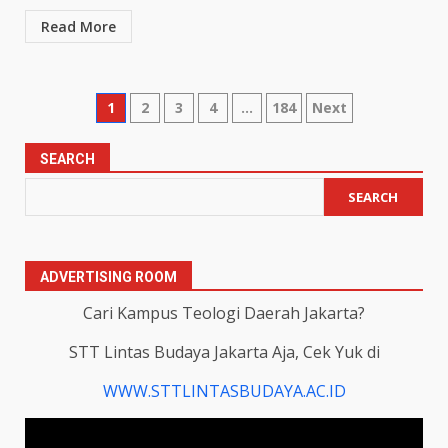
Read More
Posts
1
2
3
4
…
184
Next
pagination
SEARCH
SEARCH
ADVERTISING ROOM
Cari Kampus Teologi Daerah Jakarta?
STT Lintas Budaya Jakarta Aja, Cek Yuk di
WWW.STTLINTASBUDAYA.AC.ID