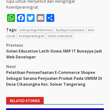
lupa untuk menyebut dan mengingat
Koentjaraningrat.
WhatsApp
Facebook
Twitter
Email
Share
Tags:
antropologi indonesia
budaya nusantara
ilmu
sosial
koentjaraningrat
tokoh indonesia
Post
Previous
Golan Education Latih Siswa SMP IT Bunayya Jadi
navigation
Web Developer
Next
Pelatihan Pemanfaatan E-Commerce Shopee
Sebagai Sarana Penjualan Produk Pada UMKM Di
Desa Cikasungka Kec. Solear Tangerang
RELATED STORIES