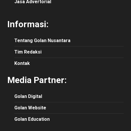
Jasa Advertorial
Informasi:
Tentang Golan Nusantara
Tim Redaksi
Kontak
Media Partner:
Golan Digital
Golan Website
Golan Education