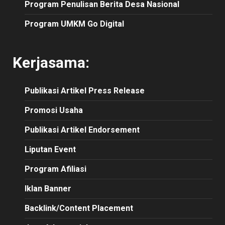
Program Penulisan Berita Desa Nasional
Program UMKM Go Digital
Kerjasama:
Publikasi
Artikel
Press Release
Promosi Usaha
Publikasi Artikel Endorsement
Liputan Event
Program Afiliasi
Iklan Banner
Backlink/Content Placement