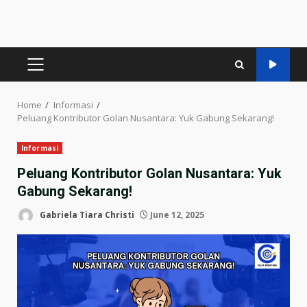
PRIMARY
MENU
Home
Informasi
Peluang Kontributor Golan Nusantara: Yuk Gabung Sekarang!
Informasi
Peluang Kontributor Golan Nusantara: Yuk
Gabung Sekarang!
Gabriela Tiara Christi
June 12, 2025