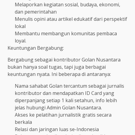
Melaporkan kegiatan sosial, budaya, ekonomi,
dan pemerintahan
Menulis opini atau artikel edukatif dari perspektif
lokal
Membantu membangun komunitas pembaca
loyal.
Keuntungan Bergabung:
Bergabung sebagai kontributor Golan Nusantara
bukan hanya soal tugas, tapi juga berbagai
keuntungan nyata. Ini beberapa di antaranya:
Nama sahabat Golan tercantum sebagai jurnalis
kontributor dan mendapatkan ID Card yang
diperpanjang setiap 1 kali setahun, info lebih
jelas hubungi Admin Golan Nusantara.
Akses ke pelatihan jurnalistik gratis secara
berkala
Relasi dan jaringan luas se-Indonesia