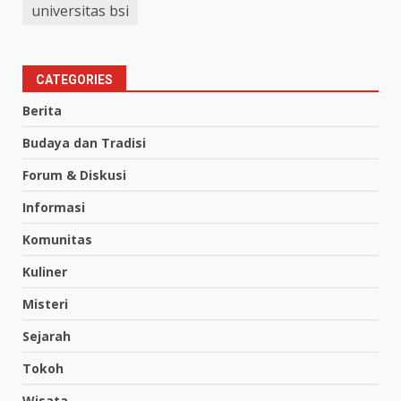
universitas bsi
CATEGORIES
Berita
Budaya dan Tradisi
Forum & Diskusi
Informasi
Komunitas
Kuliner
Misteri
Sejarah
Tokoh
Wisata