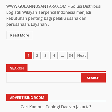
WWW.GOLANNUSANTARA.COM – Solusi Distribusi
Logistik Wilayah Terpencil Indonesia menjadi
kebutuhan penting bagi pelaku usaha dan
perusahaan. Layanan...
Read More
Posts
1
2
3
4
…
34
Next
pagination
SEARCH
SEARCH
ADVERTISING ROOM
Cari Kampus Teologi Daerah Jakarta?