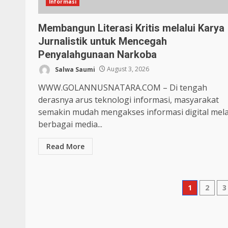
Informasi
Membangun Literasi Kritis melalui Karya
Jurnalistik untuk Mencegah
Penyalahgunaan Narkoba
Salwa Saumi
August 3, 2026
WWW.GOLANNUSNATARA.COM – Di tengah
derasnya arus teknologi informasi, masyarakat
semakin mudah mengakses informasi digital mela
berbagai media...
Read More
Posts
1
2
3
pagina