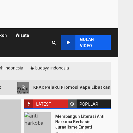
koh
Wisata
GOLAN
VIDEO
ah indonesia
budaya indonesia
3
KPAI: Pelaku Promosi Vape Libatkan Anak Harus Dip
LATEST
POPULAR
Membangun Literasi Anti
Narkoba Berbasis
Jurnalisme Empati