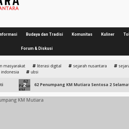
Informasi
Budaya dan Tradisi
Komunitas
Kuliner
To
Forum & Diskusi
n masyarakat
literasi digital
sejarah nusantara
sejar
 indonesia
ubsi
2
62 Penumpang KM Mutiara Sentosa 2 Selamat