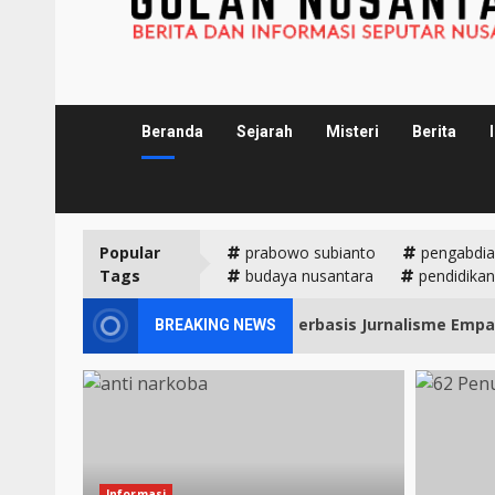
Beranda
Sejarah
Misteri
Berita
Popular
prabowo subianto
pengabdia
Tags
budaya nusantara
pendidikan
ngun Literasi Anti Narkoba Berbasis Jurnalisme Empati
BREAKING NEWS
Informasi