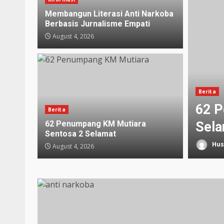
Membangun Literasi Anti Narkoba
Berbasis Jurnalisme Empati
August 4, 2026
Berita
si Anti Narkoba Berbasis
62 P
Berita
ti
62 Penumpang KM Mutiara
Sel
Sentosa 2 Selamat
26
Hus
August 4, 2026