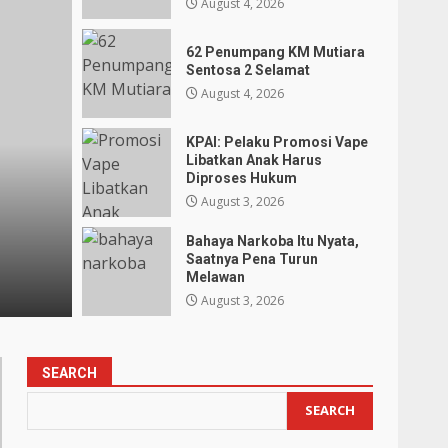
August 4, 2026
62 Penumpang KM Mutiara
Sentosa 2 Selamat
August 4, 2026
KPAI: Pelaku Promosi Vape
Libatkan Anak Harus
Diproses Hukum
Berita
August 3, 2026
KPAI: Pelaku Promosi Vape 
Bahaya Narkoba Itu Nyata,
Harus Diproses Hukum
Saatnya Pena Turun
Melawan
Husnul Amalia
August 3, 2026
August 3, 2026
SEARCH
SEARCH