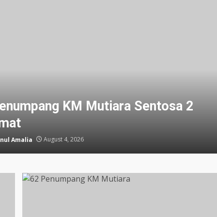
enumpang KM Mutiara Sentosa 2
amat
nul Amalia
August 4, 2026