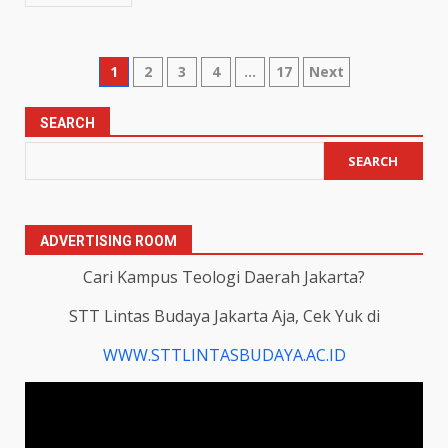
Posts
1
2
3
4
…
17
Next
pagination
SEARCH
SEARCH
ADVERTISING ROOM
Cari Kampus Teologi Daerah Jakarta?
STT Lintas Budaya Jakarta Aja, Cek Yuk di
WWW.STTLINTASBUDAYA.AC.ID