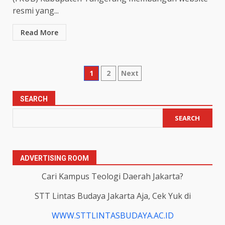
resmi yang...
Read More
Posts
1
2
Next
pagination
SEARCH
SEARCH
ADVERTISING ROOM
Cari Kampus Teologi Daerah Jakarta?
STT Lintas Budaya Jakarta Aja, Cek Yuk di
WWW.STTLINTASBUDAYA.AC.ID