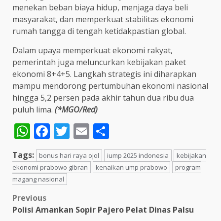
menekan beban biaya hidup, menjaga daya beli
masyarakat, dan memperkuat stabilitas ekonomi
rumah tangga di tengah ketidakpastian global.
Dalam upaya memperkuat ekonomi rakyat,
pemerintah juga meluncurkan kebijakan paket
ekonomi 8+4+5. Langkah strategis ini diharapkan
mampu mendorong pertumbuhan ekonomi nasional
hingga 5,2 persen pada akhir tahun dua ribu dua
puluh lima.
(*MGO/Red)
WhatsApp
Facebook
Twitter
Email
Share
Tags:
bonus hari raya ojol
iump 2025 indonesia
kebijakan
ekonomi prabowo gibran
kenaikan ump prabowo
program
magang nasional
Post
Previous
Polisi Amankan Sopir Pajero Pelat Dinas Palsu
navigation