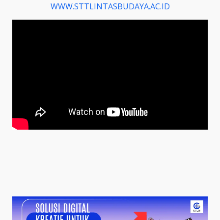
WWW.STTLINTASBUDAYA.AC.ID