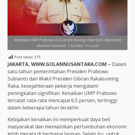
Kenaikan UMP Prabowo 6,5 persen dorong daya beli rakyat dan
ekonomi nasional. | Sumber :rri.co.id
Post Views:
375
JAKARTA, WWW.GOLANNUSANTARA.COM –
Dalam
satu tahun pemerintahan Presiden Prabowo
Subianto dan Wakil Presiden Gibran Rakabuming
Raka, kesejahteraan pekerja mengalami
peningkatan signifikan. Kenaikan UMP Prabowo
tercatat rata-rata mencapai 6,5 persen, tertinggi
dalam beberapa tahun terakhir.
Kebijakan kenaikan ini memperkuat daya beli
masyarakat dan memastikan pertumbuhan ekonomi
lebih merata di berbagai lapisan. Selain itu, untuk