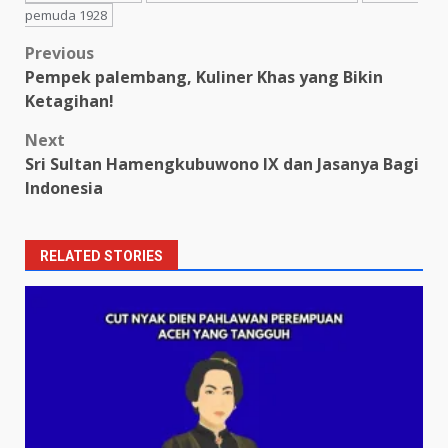
pemuda 1928
Post
Previous
Pempek palembang, Kuliner Khas yang Bikin
navigation
Ketagihan!
Next
Sri Sultan Hamengkubuwono IX dan Jasanya Bagi
Indonesia
RELATED STORIES