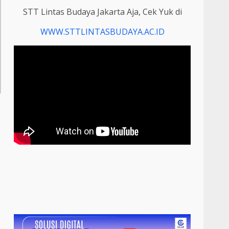
STT Lintas Budaya Jakarta Aja, Cek Yuk di
WWW.STTLINTASBUDAYA.AC.ID