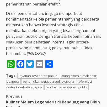
pemerintahan berjalan efektif.
Di sisi pemerintahan, ini juga memperkuat
komitmen tata kelola pemerintahan yang baik serta
memastikan bahwa instansi strategis tidak
membiarkan kekosongan yang bisa menghambat
pelayanan publik. Dengan transisi kepemimpinan ini,
dilakukan pula penataan internal agar proses-
proses yang mendukung pelayanan publik tidak
terhambat.
(*GTC/Red)
WhatsApp
Facebook
Twitter
Email
Share
Tags:
layanan kesehatan papua
manajemen rumah sakit
jayapura
penunjukan pejabat rsud jayapura
reformasi
sektor kesehatan papua
tata kelola pelayanan publik
Post
Previous
Kuliner Malam Legendaris di Bandung yang Bikin