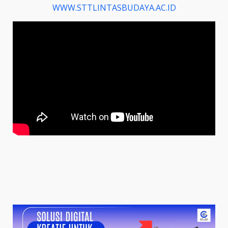
WWW.STTLINTASBUDAYA.AC.ID