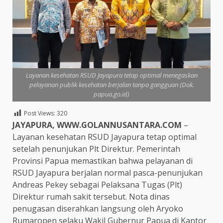
Layanan kesehatan RSUD Jayapura tetap optimal menegaskan
pelayanan publik kesehatan berjalan tanpa gangguan (Dok.
papua.go.id)
Post Views:
320
JAYAPURA, WWW.GOLANNUSANTARA.COM
–
Layanan kesehatan RSUD Jayapura tetap optimal
setelah penunjukan Plt Direktur. Pemerintah
Provinsi Papua memastikan bahwa pelayanan di
RSUD Jayapura berjalan normal pasca-penunjukan
Andreas Pekey sebagai Pelaksana Tugas (Plt)
Direktur rumah sakit tersebut. Nota dinas
penugasan diserahkan langsung oleh Aryoko
Rumaropen selaku Wakil Gubernur Papua di Kantor