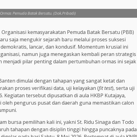
i Ormas Pemuda Batak Bersatu. (Dok.Pribadi)
 Organisasi kemasyarakatan Pemuda Batak Bersatu (PBB)
ru saja mengukir sejarah baru melalui proses suksesi
mokratis, lancar, dan kondusif. Momentum krusial ini
organisasi, namun juga menegaskan kembali peran strategis
ah menjadi pilar penting dalam pertumbuhan ormas ini sejak
Banten dimulai dengan tahapan yang sangat ketat dan
kan proses verifikasi data, uji kelayakan (
fit test
), serta uji
26. Kegiatan tersebut dipusatkan di aula HKBP Kutajaya,
ri oleh pengurus pusat dan daerah guna memastikan calon
umpuni.
 bursa pemilihan kali ini, yakni St. Ridu Sinaga dan Todo
uruh tahapan dengan disiplin tinggi hingga puncaknya pada
gelar pada hari Sabtu, 8 Mei 2026. Bertempat di aula KNP