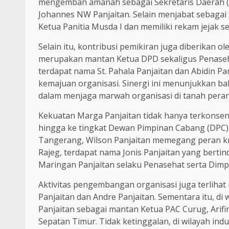
mengemban amanah sebagai Sekretaris Daerah (S
Johannes NW Panjaitan. Selain menjabat sebagai
Ketua Panitia Musda I dan memiliki rekam jejak
Selain itu, kontribusi pemikiran juga diberikan o
merupakan mantan Ketua DPD sekaligus Penaseha
terdapat nama St. Pahala Panjaitan dan Abidin P
kemajuan organisasi. Sinergi ini menunjukkan b
dalam menjaga marwah organisasi di tanah pera
Kekuatan Marga Panjaitan tidak hanya terkonsent
hingga ke tingkat Dewan Pimpinan Cabang (DPC)
Tangerang, Wilson Panjaitan memegang peran kru
Rajeg, terdapat nama Jonis Panjaitan yang berti
Maringan Panjaitan selaku Penasehat serta Dimp
Aktivitas pengembangan organisasi juga terlihat
Panjaitan dan Andre Panjaitan. Sementara itu, di 
Panjaitan sebagai mantan Ketua PAC Curug, Arifin
Sepatan Timur. Tidak ketinggalan, di wilayah indu