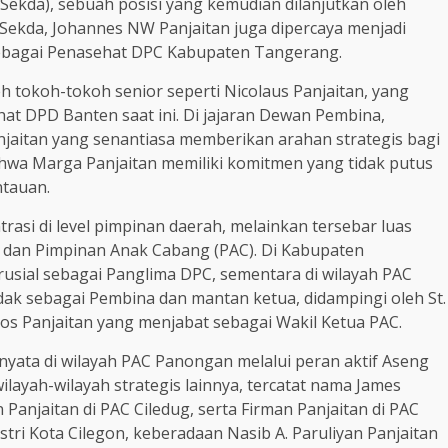
ekda), sebuah posisi yang kemudian dilanjutkan oleh
 Sekda, Johannes NW Panjaitan juga dipercaya menjadi
 sebagai Penasehat DPC Kabupaten Tangerang.
leh tokoh-tokoh senior seperti Nicolaus Panjaitan, yang
t DPD Banten saat ini. Di jajaran Dewan Pembina,
anjaitan yang senantiasa memberikan arahan strategis bagi
ahwa Marga Panjaitan memiliki komitmen yang tidak putus
ntauan.
rasi di level pimpinan daerah, melainkan tersebar luas
 dan Pimpinan Anak Cabang (PAC). Di Kabupaten
sial sebagai Panglima DPC, sementara di wilayah PAC
ndak sebagai Pembina dan mantan ketua, didampingi oleh St.
os Panjaitan yang menjabat sebagai Wakil Ketua PAC.
 nyata di wilayah PAC Panongan melalui peran aktif Aseng
wilayah-wilayah strategis lainnya, tercatat nama James
 Panjaitan di PAC Ciledug, serta Firman Panjaitan di PAC
stri Kota Cilegon, keberadaan Nasib A. Paruliyan Panjaitan