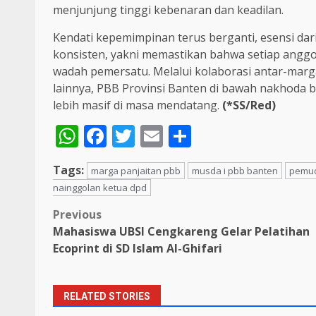
menjunjung tinggi kebenaran dan keadilan.
Kendati kepemimpinan terus berganti, esensi dar
konsisten, yakni memastikan bahwa setiap angg
wadah pemersatu. Melalui kolaborasi antar-marg
lainnya, PBB Provinsi Banten di bawah nakhoda
lebih masif di masa mendatang.
(*SS/Red)
WhatsApp
Facebook
Twitter
Email
Share
Tags:
marga panjaitan pbb
musda i pbb banten
pemud
nainggolan ketua dpd
Post
Previous
Mahasiswa UBSI Cengkareng Gelar Pelatihan
navigation
Ecoprint di SD Islam Al-Ghifari
RELATED STORIES