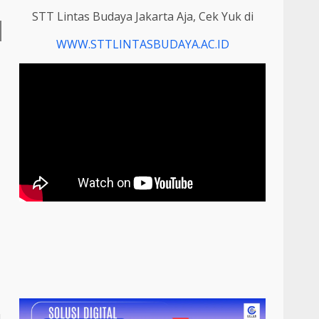
STT Lintas Budaya Jakarta Aja, Cek Yuk di
WWW.STTLINTASBUDAYA.AC.ID
I