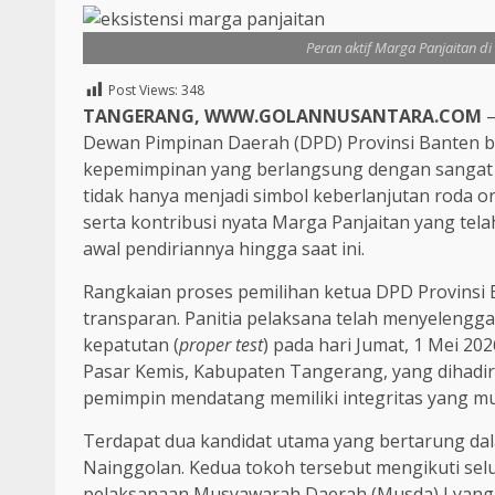
Peran aktif Marga Panjaitan d
Post Views:
348
TANGERANG, WWW.GOLANNUSANTARA.COM
–
Dewan Pimpinan Daerah (DPD) Provinsi Banten ba
kepemimpinan yang berlangsung dengan sangat de
tidak hanya menjadi simbol keberlanjutan roda 
serta kontribusi nyata Marga Panjaitan yang tel
awal pendiriannya hingga saat ini.
Rangkaian proses pemilihan ketua DPD Provinsi 
transparan. Panitia pelaksana telah menyelenggara
kepatutan (
proper test
) pada hari Jumat, 1 Mei 20
Pasar Kemis, Kabupaten Tangerang, yang dihadi
pemimpin mendatang memiliki integritas yang m
Terdapat dua kandidat utama yang bertarung dalam
Nainggolan. Kedua tokoh tersebut mengikuti sel
pelaksanaan Musyawarah Daerah (Musda) I yang di