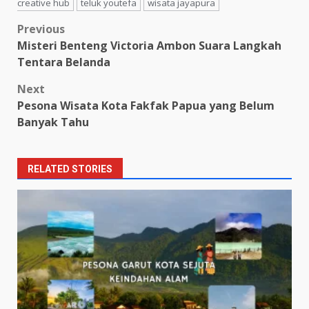
creative hub
teluk youtefa
wisata jayapura
Post
Previous
Misteri Benteng Victoria Ambon Suara Langkah
navigation
Tentara Belanda
Next
Pesona Wisata Kota Fakfak Papua yang Belum
Banyak Tahu
RELATED STORIES