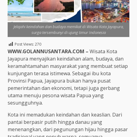
Jelajahi keindahan dan budaya memikat di Wisata Kota Jayapura,
surga tersembunyi di ujung timur Indonesia
Post Views:
270
WWW.GOLANNUSANTARA.COM –
Wisata Kota
Jayapura menyajikan keindahan alam, budaya, dan
keramahtamahan masyarakat yang membuat setiap
kunjungan terasa istimewa. Sebagai ibu kota
Provinsi Papua, Jayapura bukan hanya pusat
pemerintahan dan ekonomi, tetapi juga gerbang
utama menuju pesona wisata Papua yang
sesungguhnya.
Kota ini memadukan keindahan dan keaslian. Dari
pantai berpasir putih hingga danau yang
menenangkan, dari pegunungan hijau hingga pasar
tradisional yang penuh warna, semuanya