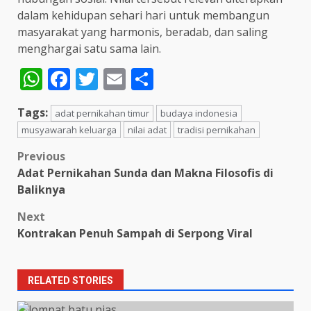
dalam kehidupan sehari hari untuk membangun
masyarakat yang harmonis, beradab, dan saling
menghargai satu sama lain.
WhatsApp
Facebook
Twitter
Email
Share
Tags:
adat pernikahan timur
budaya indonesia
musyawarah keluarga
nilai adat
tradisi pernikahan
Post
Previous
Adat Pernikahan Sunda dan Makna Filosofis di
navigation
Baliknya
Next
Kontrakan Penuh Sampah di Serpong Viral
RELATED STORIES