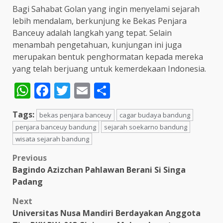
Bagi Sahabat Golan yang ingin menyelami sejarah
lebih mendalam, berkunjung ke Bekas Penjara
Banceuy adalah langkah yang tepat. Selain
menambah pengetahuan, kunjungan ini juga
merupakan bentuk penghormatan kepada mereka
yang telah berjuang untuk kemerdekaan Indonesia.
WhatsApp
Facebook
Twitter
Email
Share
Tags:
bekas penjara banceuy
cagar budaya bandung
penjara banceuy bandung
sejarah soekarno bandung
wisata sejarah bandung
Post
Previous
Bagindo Azizchan Pahlawan Berani Si Singa
navigation
Padang
Next
Universitas Nusa Mandiri Berdayakan Anggota