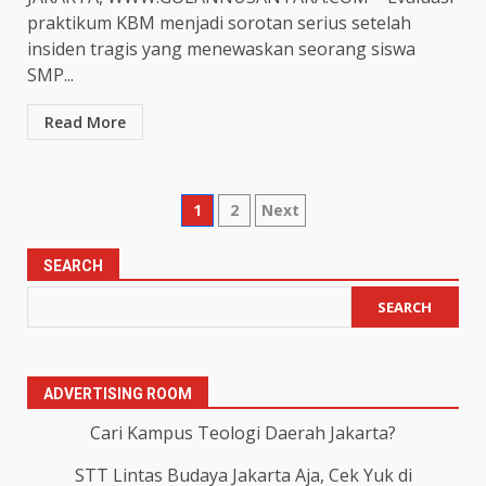
praktikum KBM menjadi sorotan serius setelah
insiden tragis yang menewaskan seorang siswa
SMP...
Read More
Posts
1
2
Next
pagination
SEARCH
SEARCH
ADVERTISING ROOM
Cari Kampus Teologi Daerah Jakarta?
STT Lintas Budaya Jakarta Aja, Cek Yuk di