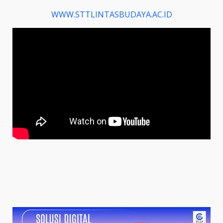
WWW.STTLINTASBUDAYA.AC.ID