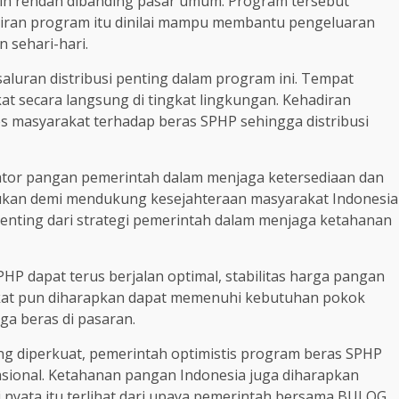
h rendah dibanding pasar umum. Program tersebut
diran program itu dinilai mampu membantu pengeluaran
 sehari-hari.
aluran distribusi penting dalam program ini. Tempat
t secara langsung di tingkat lingkungan. Kehadiran
s masyarakat terhadap beras SPHP sehingga distribusi
or pangan pemerintah dalam menjaga ketersediaan dan
kukan demi mendukung kesejahteraan masyarakat Indonesia
penting dari strategi pemerintah dalam menjaga ketahanan
HP dapat terus berjalan optimal, stabilitas harga pangan
rakat pun diharapkan dapat memenuhi kebutuhan pokok
ga beras di pasaran.
ang diperkuat, pemerintah optimistis program beras SPHP
onal. Ketahanan pangan Indonesia juga diharapkan
 nyata itu terlihat dari upaya pemerintah bersama BULOG