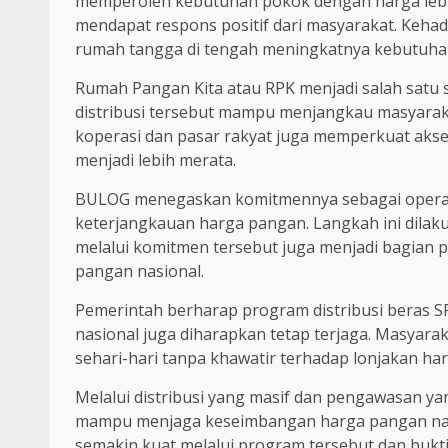
memperoleh kebutuhan pokok dengan harga lebi
mendapat respons positif dari masyarakat. Keha
rumah tangga di tengah meningkatnya kebutuhan
Rumah Pangan Kita atau RPK menjadi salah satu s
distribusi tersebut mampu menjangkau masyaraka
koperasi dan pasar rakyat juga memperkuat akse
menjadi lebih merata.
BULOG menegaskan komitmennya sebagai operat
keterjangkauan harga pangan. Langkah ini dila
melalui komitmen tersebut juga menjadi bagian 
pangan nasional.
Pemerintah berharap program distribusi beras SP
nasional juga diharapkan tetap terjaga. Masya
sehari-hari tanpa khawatir terhadap lonjakan har
Melalui distribusi yang masif dan pengawasan y
mampu menjaga keseimbangan harga pangan nasi
semakin kuat melalui program tersebut dan bukti