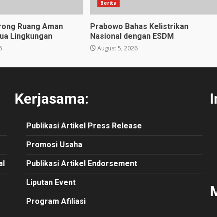
Berita
orong Ruang Aman
Prabowo Bahas Kelistrikan
ua Lingkungan
Nasional dengan ESDM
6
August 5, 2026
Kerjasama:
I
Publikasi
Artikel
Press Release
Promosi Usaha
al
Publikasi Artikel Endorsement
Liputan Event
M
Program Afiliasi