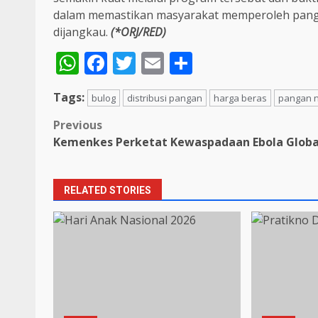
dalam memastikan masyarakat memperoleh panga
dijangkau.
(*ORJ/RED)
WhatsApp
Facebook
Twitter
Email
Share
Tags:
bulog
distribusi pangan
harga beras
pangan n
Post
Previous
Kemenkes Perketat Kewaspadaan Ebola Globa
navigation
RELATED STORIES