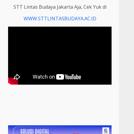
STT Lintas Budaya Jakarta Aja, Cek Yuk di
WWW.STTLINTASBUDAYA.AC.ID