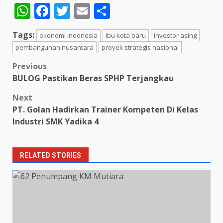
WhatsApp
Facebook
Twitter
Email
Share
Tags:
ekonomi indonesia
ibu kota baru
investor asing
pembangunan nusantara
proyek strategis nasional
Post
Previous
BULOG Pastikan Beras SPHP Terjangkau
navigation
Next
PT. Golan Hadirkan Trainer Kompeten Di Kelas
Industri SMK Yadika 4
RELATED STORIES