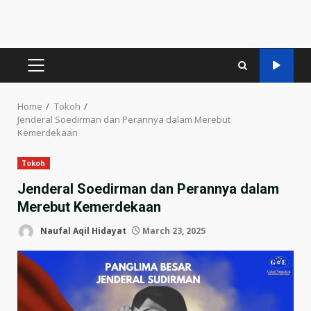
PRIMARY
MENU
Home
Tokoh
Jenderal Soedirman dan Perannya dalam Merebut
Kemerdekaan​
Tokoh
Jenderal Soedirman dan Perannya dalam
Merebut Kemerdekaan​
Naufal Aqil Hidayat
March 23, 2025