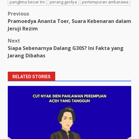
panglima besar tni
perang gerilya
pertempuran ambarawa
Post
Previous
Pramoedya Ananta Toer, Suara Kebenaran dalam
navigation
Jeruji Rezim
Next
Siapa Sebenarnya Dalang G30S? Ini Fakta yang
Jarang Dibahas
RELATED STORIES