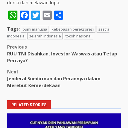
dunia dan melawan lupa.
WhatsApp
Facebook
Twitter
Email
Share
Tags:
bumi manusia
kebebasan berekspresi
sastra
indonesia
sejarah indonesia
tokoh nasional
Post
Previous
RUU TNI Disahkan, Investor Waswas atau Tetap
navigation
Percaya?
Next
Jenderal Soedirman dan Perannya dalam
Merebut Kemerdekaan​
RELATED STORIES