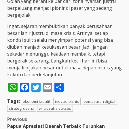
Golan yang berani keluar dari zona nyaman justru
berpeluang menjadi pionir di pasar yang sedang
bergejolak.
Ingat, sejarah membuktikan banyak perusahaan
besar lahir justru di masa krisis. Artinya, setiap
kondisi sulit selalu menyimpan potensi yang bisa
diubah menjadi kesuksesan besar. Jadi, jangan
sekadar menunggu keadaan membaik, tetapi
bergerak sekarang. Langkah kecil hari ini bisa
menjadi pijakan besar untuk masa depan bisnis yang
kokoh dan berkelanjutan.
WhatsApp
Facebook
Twitter
Email
Share
Tags:
ekonomi kreatif
inovasi bisnis
pemasaran digital
strategi usaha
wirausaha sukses
Post
Previous
Papua Apresiasi Daerah Terbaik Turunkan