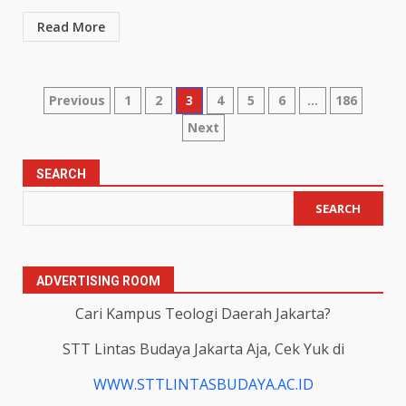
Read More
Posts
Previous
1
2
3
4
5
6
…
186
Next
pagination
SEARCH
SEARCH
ADVERTISING ROOM
Cari Kampus Teologi Daerah Jakarta?
STT Lintas Budaya Jakarta Aja, Cek Yuk di
WWW.STTLINTASBUDAYA.AC.ID