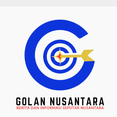
Skip
to
content