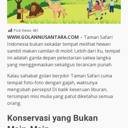
Post Views:
481
WWW.GOLANNUSANTARA.COM
– Taman Safari
Indonesia bukan sekadar tempat melihat hewan
sambil makan camilan di mobil. Lebih dari itu, tempat
ini adalah garda depan pelestarian satwa langka
yang menggemaskan sekaligus terancam punah.
Kalau sahabat golan berpikir Taman Safari cuma
tempat foto-foto dengan gajah, waktunya
mengubah persepsi! Di balik keseruan liburan,
tersimpan misi mulia yang patut diketahui semua
orang.
Konservasi yang Bukan