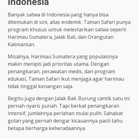
Indonesia
Banyak satwa di Indonesia yang hanya bisa
ditemukan di sini, alias endemik. Taman Safari punya
program khusus untuk melestarikan satwa seperti
Harimau Sumatera, Jalak Bali, dan Orangutan
Kalimantan.
Misalnya, Harimau Sumatera yang populasinya
makin menipis jadi prioritas utama. Dengan
penangkaran, perawatan medis, dan program
edukasi, Taman Safari ikut menjaga agar harimau
tidak tinggal kenangan saja.
Begitu juga dengan Jalak Bali. Burung cantik satu ini
pernah nyaris punah. Tapi berkat penangkaran
intensif, jumlahnya perlahan mulai pulih. Sahabat
golan yang pernah dengar kicauannya pasti tahu
betapa berharga keberadaannya.