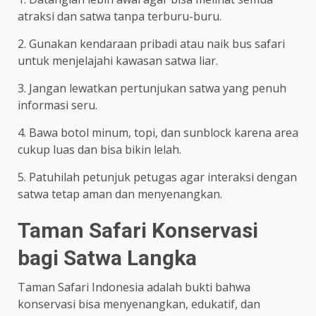
atraksi dan satwa tanpa terburu-buru.
2. Gunakan kendaraan pribadi atau naik bus safari
untuk menjelajahi kawasan satwa liar.
3. Jangan lewatkan pertunjukan satwa yang penuh
informasi seru.
4. Bawa botol minum, topi, dan sunblock karena area
cukup luas dan bisa bikin lelah.
5. Patuhilah petunjuk petugas agar interaksi dengan
satwa tetap aman dan menyenangkan.
Taman Safari Konservasi
bagi Satwa Langka
Taman Safari Indonesia adalah bukti bahwa
konservasi bisa menyenangkan, edukatif, dan