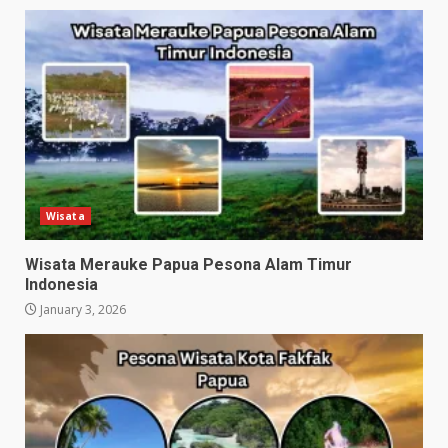
Wisata
Wisata Merauke Papua Pesona Alam Timur
Indonesia
January 3, 2026