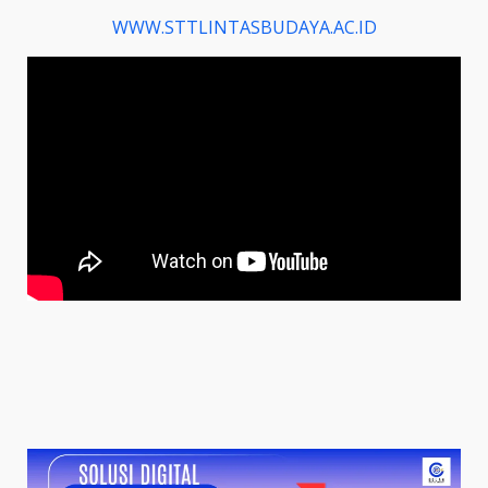
WWW.STTLINTASBUDAYA.AC.ID