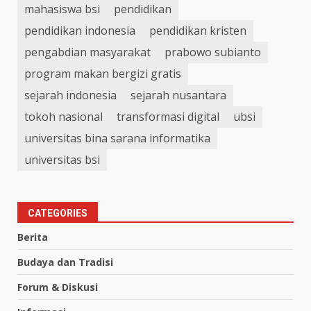
mahasiswa bsi
pendidikan
pendidikan indonesia
pendidikan kristen
pengabdian masyarakat
prabowo subianto
program makan bergizi gratis
sejarah indonesia
sejarah nusantara
tokoh nasional
transformasi digital
ubsi
universitas bina sarana informatika
universitas bsi
CATEGORIES
Berita
Budaya dan Tradisi
Forum & Diskusi