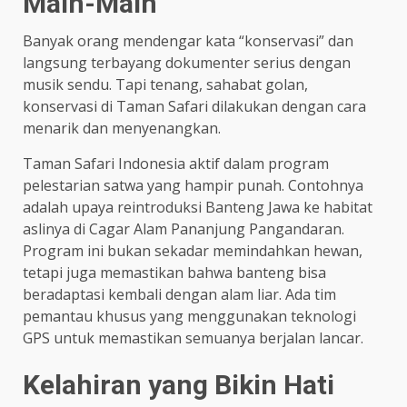
Main-Main
Banyak orang mendengar kata “konservasi” dan
langsung terbayang dokumenter serius dengan
musik sendu. Tapi tenang, sahabat golan,
konservasi di Taman Safari dilakukan dengan cara
menarik dan menyenangkan.
Taman Safari Indonesia aktif dalam program
pelestarian satwa yang hampir punah. Contohnya
adalah upaya reintroduksi Banteng Jawa ke habitat
aslinya di Cagar Alam Pananjung Pangandaran.
Program ini bukan sekadar memindahkan hewan,
tetapi juga memastikan bahwa banteng bisa
beradaptasi kembali dengan alam liar. Ada tim
pemantau khusus yang menggunakan teknologi
GPS untuk memastikan semuanya berjalan lancar.
Kelahiran yang Bikin Hati