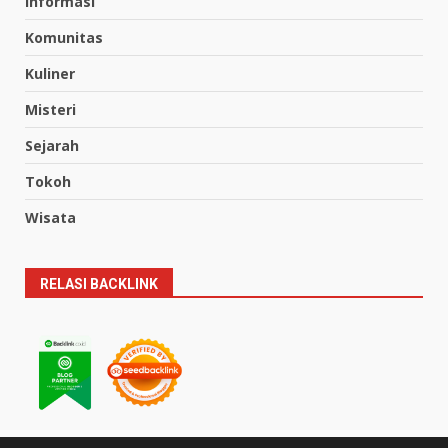
Informasi
Komunitas
Kuliner
Misteri
Sejarah
Tokoh
Wisata
RELASI BACKLINK