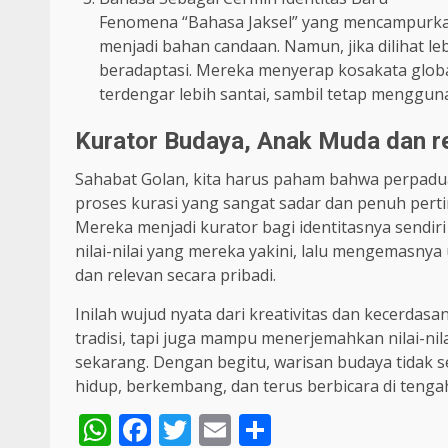
Fenomena “Bahasa Jaksel” yang mencampurka
menjadi bahan candaan. Namun, jika dilihat l
beradaptasi. Mereka menyerap kosakata glob
terdengar lebih santai, sambil tetap menggun
Kurator Budaya, Anak Muda dan re
Sahabat Golan, kita harus paham bahwa perpaduan 
proses kurasi yang sangat sadar dan penuh pert
Mereka menjadi kurator bagi identitasnya sendir
nilai-nilai yang mereka yakini, lalu mengemasnya
dan relevan secara pribadi.
Inilah wujud nyata dari kreativitas dan kecerdas
tradisi, tapi juga mampu menerjemahkan nilai-nil
sekarang. Dengan begitu, warisan budaya tidak 
hidup, berkembang, dan terus berbicara di teng
WhatsApp
Facebook
Twitter
Email
Share