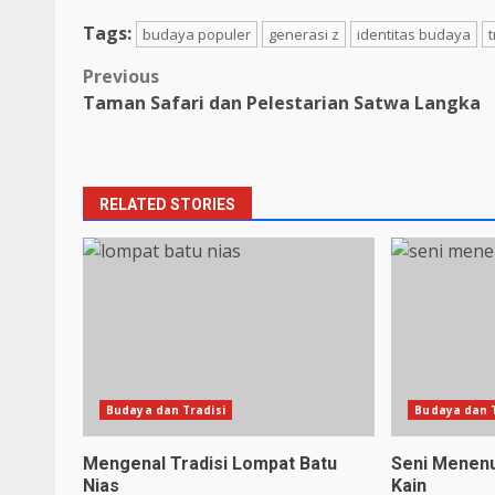
Tags:
budaya populer
generasi z
identitas budaya
t
Post
Previous
Taman Safari dan Pelestarian Satwa Langka
navigation
RELATED STORIES
Budaya dan Tradisi
Budaya dan T
Mengenal Tradisi Lompat Batu
Seni Menenu
Nias
Kain