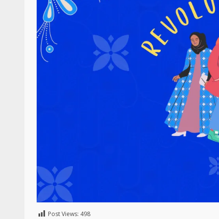
Post Views:
498