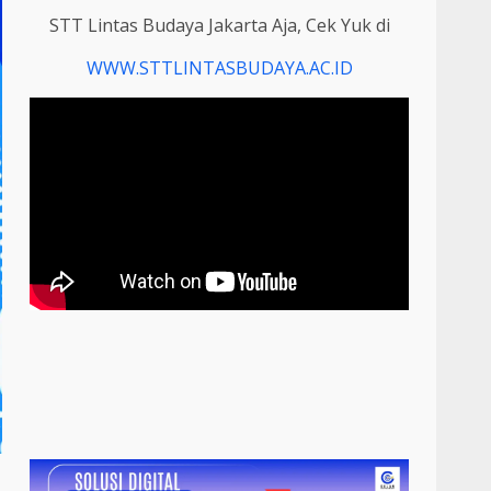
STT Lintas Budaya Jakarta Aja, Cek Yuk di
WWW.STTLINTASBUDAYA.AC.ID