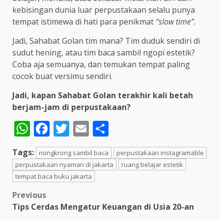
kebisingan dunia luar perpustakaan selalu punya
tempat istimewa di hati para penikmat
“slow time”.
Jadi, Sahabat Golan tim mana? Tim duduk sendiri di
sudut hening, atau tim baca sambil ngopi estetik?
Coba aja semuanya, dan temukan tempat paling
cocok buat versimu sendiri.
Jadi, kapan Sahabat Golan terakhir kali betah
berjam-jam di perpustakaan?
WhatsApp
Facebook
Twitter
Email
Share
Tags:
nongkrong sambil baca
perpustakaan instagramable
perpustakaan nyaman di jakarta
ruang belajar estetik
tempat baca buku jakarta
Post
Previous
Tips Cerdas Mengatur Keuangan di Usia 20-an
navigation