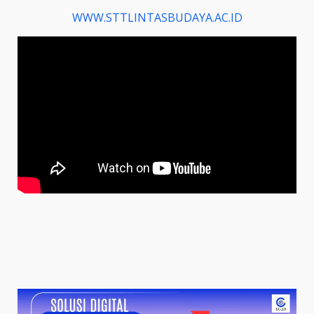
WWW.STTLINTASBUDAYA.AC.ID