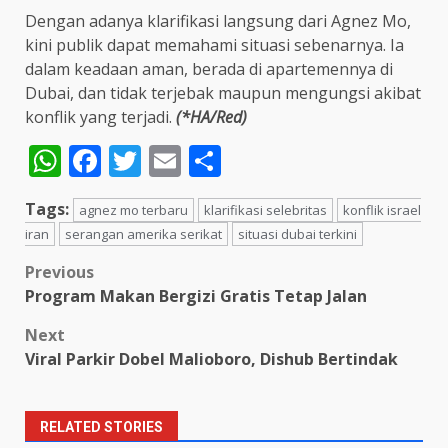
Dengan adanya klarifikasi langsung dari Agnez Mo,
kini publik dapat memahami situasi sebenarnya. Ia
dalam keadaan aman, berada di apartemennya di
Dubai, dan tidak terjebak maupun mengungsi akibat
konflik yang terjadi.
(*HA/Red)
WhatsApp
Facebook
Twitter
Email
Share
Tags:
agnez mo terbaru
klarifikasi selebritas
konflik israel
iran
serangan amerika serikat
situasi dubai terkini
Post
Previous
Program Makan Bergizi Gratis Tetap Jalan
navigation
Next
Viral Parkir Dobel Malioboro, Dishub Bertindak
RELATED STORIES