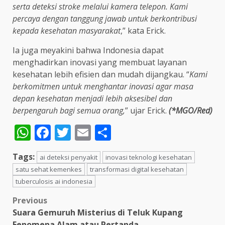
serta deteksi stroke melalui kamera telepon. Kami
percaya dengan tanggung jawab untuk berkontribusi
kepada kesehatan masyarakat
,” kata Erick.
Ia juga meyakini bahwa Indonesia dapat
menghadirkan inovasi yang membuat layanan
kesehatan lebih efisien dan mudah dijangkau. “
Kami
berkomitmen untuk menghantar inovasi agar masa
depan kesehatan menjadi lebih aksesibel dan
berpengaruh bagi semua orang,
” ujar Erick.
(*MGO/Red)
WhatsApp
Facebook
Twitter
Email
Share
Tags:
ai deteksi penyakit
inovasi teknologi kesehatan
satu sehat kemenkes
transformasi digital kesehatan
tuberculosis ai indonesia
Post
Previous
Suara Gemuruh Misterius di Teluk Kupang
navigation
Fenomena Alam atau Pertanda