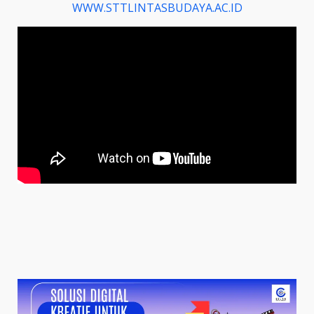
WWW.STTLINTASBUDAYA.AC.ID