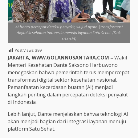
AI bantu percepat deteksi penyakit, wujud nyata |transformasi
digital kesehatan Indonesia menuju layanan Satu Sehat. (Dok.
rri.co.id)
Post Views:
399
JAKARTA, WWW.GOLANNUSANTARA.COM –
Wakil
Menteri Kesehatan Dante Saksono Harbuwono
menegaskan bahwa pemerintah terus mempercepat
transformasi digital sektor kesehatan nasional.
Pemanfaatan kecerdasan buatan (AI) menjadi
langkah penting dalam percepatan deteksi penyakit
di Indonesia.
Lebih lanjut, Dante menjelaskan bahwa teknologi AI
akan menjadi bagian dari integrasi layanan menuju
platform Satu Sehat.