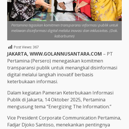
Pertamina tegaskan komitmen transparansi informasi publik untuk
melawan disinformasi digital melalui inovasi dan inklusivitas. (Dok.
kabarbumn)
Post Views:
367
JAKARTA, WWW.GOLANNUSANTARA.COM
– PT
Pertamina (Persero) menegaskan komitmen
transparansi publik untuk menangkal disinformasi
digital melalui langkah inovatif berbasis
keterbukaan informasi.
Dalam kegiatan Pameran Keterbukaan Informasi
Publik di Jakarta, 14 Oktober 2025, Pertamina
mengusung tema “Energizing The Information.”
Vice President Corporate Communication Pertamina,
Fadjar Djoko Santoso, menekankan pentingnya