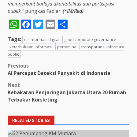
memperkuat budaya akuntabilitas dan partisipasi
publik,”
pungkas Fadjar.
(*IM/Red)
WhatsApp
Facebook
Twitter
Email
Share
Tags:
disinformasi digital
good corporate governance
keterbukaan informasi
pertamina
transparansi informasi
publik
Post
Previous
AI Percepat Deteksi Penyakit di Indonesia
navigation
Next
Kebakaran Penjaringan Jakarta Utara 20 Rumah
Terbakar Korsleting
RELATED STORIES