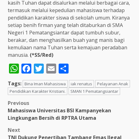
kasih Tuhan dapat disalurkan melalui berbagai cara,
termasuk melalui kepedulian mahasiswa terhadap
pendidikan karakter siswa di sekolah umum. Kiranya
setiap benih firman yang telah ditaburkan di SMA
Negeri 1 Pematangsiantar dapat tumbuh subur,
berakar, dan menghasilkan buah yang manis bagi
kemuliaan nama Tuhan serta kemajuan peradaban
manusia.
(*SS/Red)
WhatsApp
Facebook
Twitter
Email
Share
Tags:
Bina Iman Mahasiswa
iak renatus
Pelayanan Anak
Pendidikan Karakter Kristiani.
SMAN 1 Pematangsiantar
Post
Previous
Mahasiswa Universitas BSI Kampanyekan
navigation
Lingkungan Bersih di RPTRA Utama
Next
TNI Dukung Penertiban Tambang Emas Ilegal