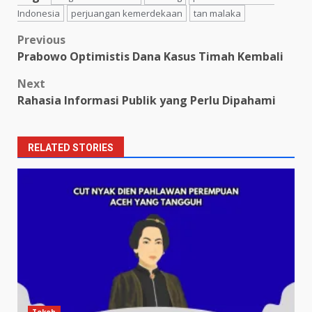
Indonesia
perjuangan kemerdekaan
tan malaka
Post
Previous
Prabowo Optimistis Dana Kasus Timah Kembali
navigation
Next
Rahasia Informasi Publik yang Perlu Dipahami
RELATED STORIES
Tokoh