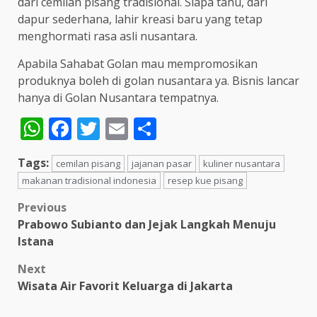
dari cemilan pisang tradisional. Siapa tahu, dari
dapur sederhana, lahir kreasi baru yang tetap
menghormati rasa asli nusantara.
Apabila Sahabat Golan mau mempromosikan
produknya boleh di golan nusantara ya. Bisnis lancar
hanya di Golan Nusantara tempatnya.
WhatsApp
Facebook
Twitter
Email
Share
Tags:
cemilan pisang
jajanan pasar
kuliner nusantara
makanan tradisional indonesia
resep kue pisang
Post
Previous
Prabowo Subianto dan Jejak Langkah Menuju
navigation
Istana
Next
Wisata Air Favorit Keluarga di Jakarta