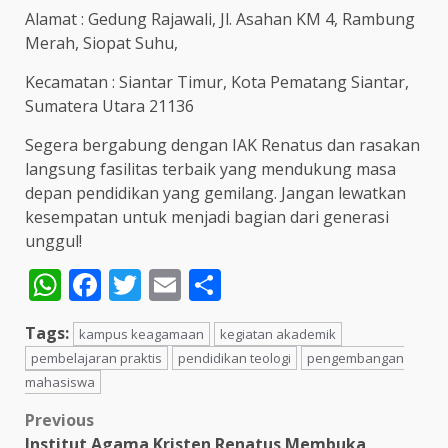
Alamat : Gedung Rajawali, Jl. Asahan KM 4, Rambung
Merah, Siopat Suhu,
Kecamatan : Siantar Timur, Kota Pematang Siantar,
Sumatera Utara 21136
Segera bergabung dengan IAK Renatus dan rasakan
langsung fasilitas terbaik yang mendukung masa
depan pendidikan yang gemilang. Jangan lewatkan
kesempatan untuk menjadi bagian dari generasi
unggul!
WhatsApp
Facebook
Twitter
Email
Share
Tags:
kampus keagamaan
kegiatan akademik
pembelajaran praktis
pendidikan teologi
pengembangan
mahasiswa
Post
Previous
Institut Agama Kristen Renatus Membuka