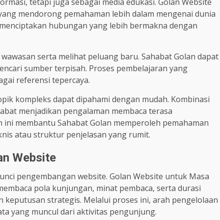
ormasi, tetapi juga sebagai media edukasi. Golan Website
 yang mendorong pemahaman lebih dalam mengenai dunia
ini menciptakan hubungan yang lebih bermakna dengan
awasan serta melihat peluang baru. Sahabat Golan dapat
mencari sumber terpisah. Proses pembelajaran yang
gai referensi tepercaya.
topik kompleks dapat dipahami dengan mudah. Kombinasi
sahabat menjadikan pengalaman membaca terasa
n ini membantu Sahabat Golan memperoleh pemahaman
knis atau struktur penjelasan yang rumit.
an Website
kunci pengembangan website. Golan Website untuk Masa
membaca pola kunjungan, minat pembaca, serta durasi
n keputusan strategis. Melalui proses ini, arah pengelolaan
ta yang muncul dari aktivitas pengunjung.