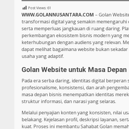
Post Views:
61
WWW.GOLANNUSANTARA.COM
– Golan Website
transformasi digital yang semakin memengaruhi 
serta memperluas jangkauan di ruang daring. Plat
perkembangan ekosistem bisnis modern yang men
keterhubungan dengan audiens yang relevan. Mel
dapat melihat bagaimana website bukan sekadar 
usaha yang adaptif.
Golan Website untuk Masa Depan Bi
Pada era serba daring, identitas digital berper
profesionalisme, konsistensi, dan arah pengemba
masa depan bisnis menempatkan identitas merek
struktur informasi, dan narasi yang selaras.
Melalui penyajian konten yang konsisten, nilai u
belakang. Kejelasan profil, deskripsi layanan, se
kuat. Proses ini membantu Sahabat Golan memaha