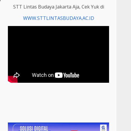
STT Lintas Budaya Jakarta Aja, Cek Yuk di
WWW.STTLINTASBUDAYA.AC.ID