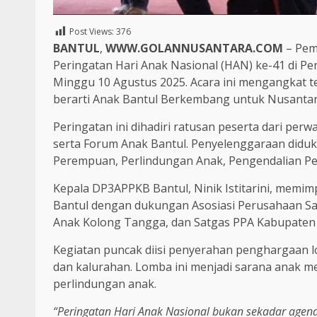
Post Views:
376
BANTUL
,
WWW.GOLANNUSANTARA.COM
– Pem
Peringatan Hari Anak Nasional (HAN) ke-41 di 
Minggu 10 Agustus 2025. Acara ini mengangkat 
berarti Anak Bantul Berkembang untuk Nusantar
Peringatan ini dihadiri ratusan peserta dari per
serta Forum Anak Bantul. Penyelenggaraan did
Perempuan, Perlindungan Anak, Pengendalian P
Kepala DP3APPKB Bantul, Ninik Istitarini, memimp
Bantul dengan dukungan Asosiasi Perusahaan Sa
Anak Kolong Tangga, dan Satgas PPA Kabupaten 
Kegiatan puncak diisi penyerahan penghargaan l
dan kalurahan. Lomba ini menjadi sarana anak 
perlindungan anak.
“Peringatan Hari Anak Nasional bukan sekadar ag