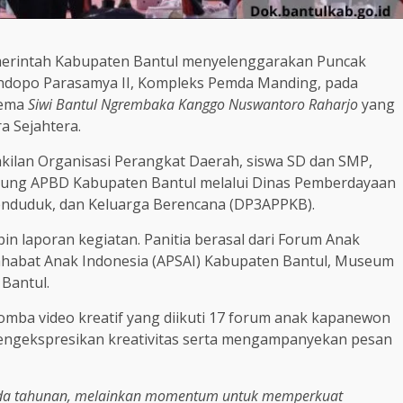
erintah Kabupaten Bantul menyelenggarakan Puncak
Pendopo Parasamya II, Kompleks Pemda Manding, pada
tema
Siwi Bantul Ngrembaka Kanggo Nuswantoro Raharjo
yang
a Sejahtera.
wakilan Organisasi Perangkat Daerah, siswa SD dan SMP,
ukung APBD Kabupaten Bantul melalui Dinas Pemberdayaan
enduduk, dan Keluarga Berencana (DP3APPKB).
in laporan kegiatan. Panitia berasal dari Forum Anak
habat Anak Indonesia (APSAI) Kabupaten Bantul, Museum
Bantul.
omba video kreatif yang diikuti 17 forum anak kapanewon
mengekspresikan kreativitas serta mengampanyekan pesan
enda tahunan, melainkan momentum untuk memperkuat