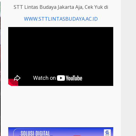
STT Lintas Budaya Jakarta Aja, Cek Yuk di
WWW.STTLINTASBUDAYA.AC.ID