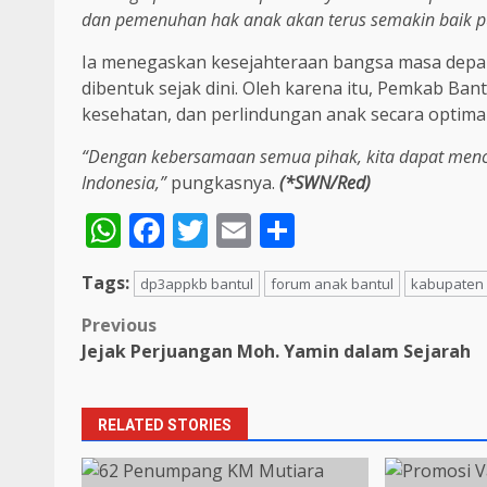
dan pemenuhan hak anak akan terus semakin baik p
Ia menegaskan kesejahteraan bangsa masa depa
dibentuk sejak dini. Oleh karena itu, Pemkab B
kesehatan, dan perlindungan anak secara optimal
“Dengan kebersamaan semua pihak, kita dapat mence
Indonesia,”
pungkasnya.
(*SWN/Red)
WhatsApp
Facebook
Twitter
Email
Share
Tags:
dp3appkb bantul
forum anak bantul
kabupaten 
Post
Previous
Jejak Perjuangan Moh. Yamin dalam Sejarah
navigation
RELATED STORIES