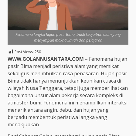
Fenomena langka hujan pasir Bima, bukti keajaiban alam yang
menyimpan makna ilmiah dan pelajaran
Post Views:
250
WWW.GOLANNUSANTARA.COM
– Fenomena hujan
pasir Bima menjadi peristiwa alam yang memikat
sekaligus menimbulkan rasa penasaran. Hujan pasir
Bima tidak hanya menunjukkan keunikan cuaca di
wilayah Nusa Tenggara, tetapi juga memperlihatkan
bagaimana unsur alam bekerja secara kompleks di
atmosfer bumi. Fenomena ini menampilkan interaksi
menarik antara angin, debu, dan hujan yang
berpadu membentuk peristiwa langka yang
menakjubkan.