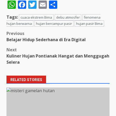
WhatsApp
Facebook
Twitter
Email
Share
Tags:
cuaca ekstrem Bima
debu atmosfer
fenomena
hujan berwarna
hujan bercampur pasir
hujan pasir Bima
Post
Previous
Belajar Hidup Sederhana di Era Digital
navigation
Next
Kuliner Hujan Pontianak Hangat dan Menggugah
Selera
RELATED STORIES