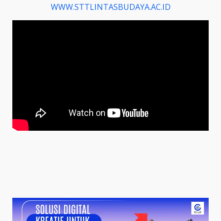
WWW.STTLINTASBUDAYA.AC.ID