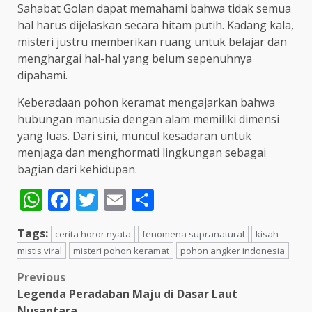
Sahabat Golan dapat memahami bahwa tidak semua
hal harus dijelaskan secara hitam putih. Kadang kala,
misteri justru memberikan ruang untuk belajar dan
menghargai hal-hal yang belum sepenuhnya
dipahami.
Keberadaan pohon keramat mengajarkan bahwa
hubungan manusia dengan alam memiliki dimensi
yang luas. Dari sini, muncul kesadaran untuk
menjaga dan menghormati lingkungan sebagai
bagian dari kehidupan.
WhatsApp
Facebook
Twitter
Email
Share
Tags:
cerita horor nyata
fenomena supranatural
kisah
mistis viral
misteri pohon keramat
pohon angker indonesia
Post
Previous
Legenda Peradaban Maju di Dasar Laut
navigation
Nusantara