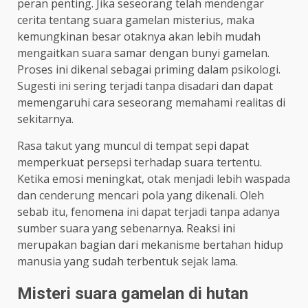
peran penting. Jika seseorang telah mendengar
cerita tentang suara gamelan misterius, maka
kemungkinan besar otaknya akan lebih mudah
mengaitkan suara samar dengan bunyi gamelan.
Proses ini dikenal sebagai priming dalam psikologi.
Sugesti ini sering terjadi tanpa disadari dan dapat
memengaruhi cara seseorang memahami realitas di
sekitarnya.
Rasa takut yang muncul di tempat sepi dapat
memperkuat persepsi terhadap suara tertentu.
Ketika emosi meningkat, otak menjadi lebih waspada
dan cenderung mencari pola yang dikenali. Oleh
sebab itu, fenomena ini dapat terjadi tanpa adanya
sumber suara yang sebenarnya. Reaksi ini
merupakan bagian dari mekanisme bertahan hidup
manusia yang sudah terbentuk sejak lama.
Misteri suara gamelan di hutan