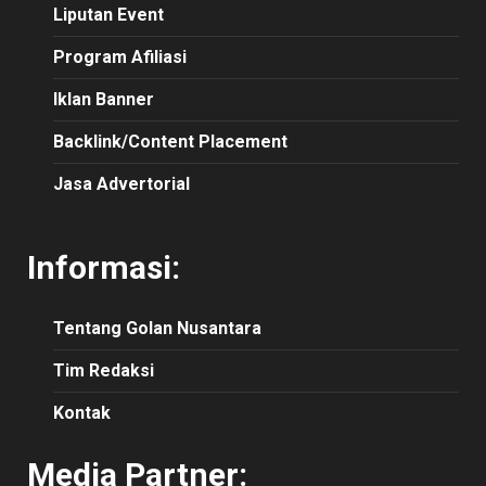
Liputan Event
Program Afiliasi
Iklan Banner
Backlink/Content Placement
Jasa Advertorial
Informasi:
Tentang Golan Nusantara
Tim Redaksi
Kontak
Media Partner: