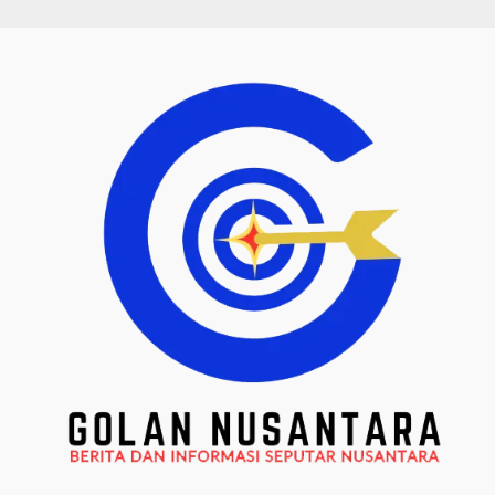
Skip
to
content