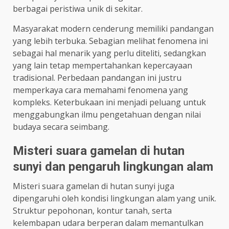
berbagai peristiwa unik di sekitar.
Masyarakat modern cenderung memiliki pandangan
yang lebih terbuka. Sebagian melihat fenomena ini
sebagai hal menarik yang perlu diteliti, sedangkan
yang lain tetap mempertahankan kepercayaan
tradisional. Perbedaan pandangan ini justru
memperkaya cara memahami fenomena yang
kompleks. Keterbukaan ini menjadi peluang untuk
menggabungkan ilmu pengetahuan dengan nilai
budaya secara seimbang.
Misteri suara gamelan di hutan
sunyi dan pengaruh lingkungan alam
Misteri suara gamelan di hutan sunyi juga
dipengaruhi oleh kondisi lingkungan alam yang unik.
Struktur pepohonan, kontur tanah, serta
kelembapan udara berperan dalam memantulkan