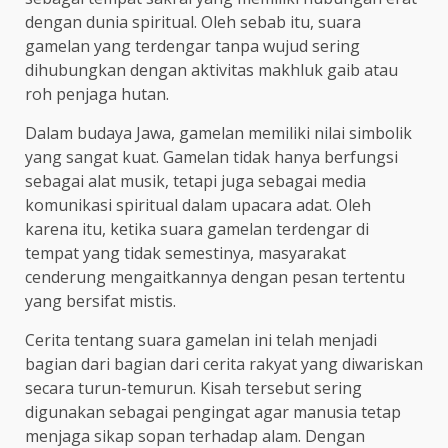
dengan dunia spiritual. Oleh sebab itu, suara
gamelan yang terdengar tanpa wujud sering
dihubungkan dengan aktivitas makhluk gaib atau
roh penjaga hutan.
Dalam budaya Jawa, gamelan memiliki nilai simbolik
yang sangat kuat. Gamelan tidak hanya berfungsi
sebagai alat musik, tetapi juga sebagai media
komunikasi spiritual dalam upacara adat. Oleh
karena itu, ketika suara gamelan terdengar di
tempat yang tidak semestinya, masyarakat
cenderung mengaitkannya dengan pesan tertentu
yang bersifat mistis.
Cerita tentang suara gamelan ini telah menjadi
bagian dari bagian dari cerita rakyat yang diwariskan
secara turun-temurun. Kisah tersebut sering
digunakan sebagai pengingat agar manusia tetap
menjaga sikap sopan terhadap alam. Dengan