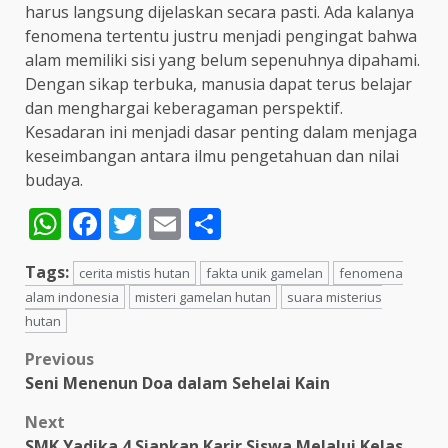
harus langsung dijelaskan secara pasti. Ada kalanya
fenomena tertentu justru menjadi pengingat bahwa
alam memiliki sisi yang belum sepenuhnya dipahami.
Dengan sikap terbuka, manusia dapat terus belajar
dan menghargai keberagaman perspektif.
Kesadaran ini menjadi dasar penting dalam menjaga
keseimbangan antara ilmu pengetahuan dan nilai
budaya.
WhatsApp
Facebook
Twitter
Email
Share
Tags:
cerita mistis hutan
fakta unik gamelan
fenomena
alam indonesia
misteri gamelan hutan
suara misterius
hutan
Post
Previous
Seni Menenun Doa dalam Sehelai Kain
navigation
Next
SMK Yadika 4 Siapkan Karir Siswa Melalui Kelas