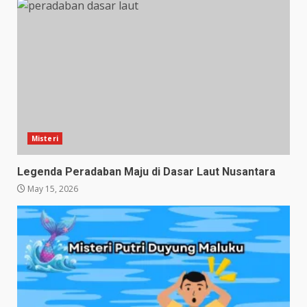
Misteri
Legenda Peradaban Maju di Dasar Laut Nusantara
May 15, 2026