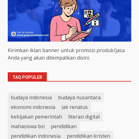
Kirimkan iklan banner untuk promosi produk/jasa
Anda yang akan ditempatkan disini.
TAQ POPULER
budaya indonesia
budaya nusantara
ekonomi indonesia
iak renatus
kebijakan pemerintah
literasi digital
mahasiswa bsi
pendidikan
pendidikan indonesia
pendidikan kristen