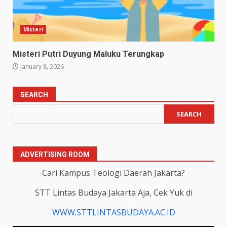
Misteri
Misteri Putri Duyung Maluku Terungkap
January 8, 2026
SEARCH
SEARCH
ADVERTISING ROOM
Cari Kampus Teologi Daerah Jakarta?
STT Lintas Budaya Jakarta Aja, Cek Yuk di
WWW.STTLINTASBUDAYA.AC.ID