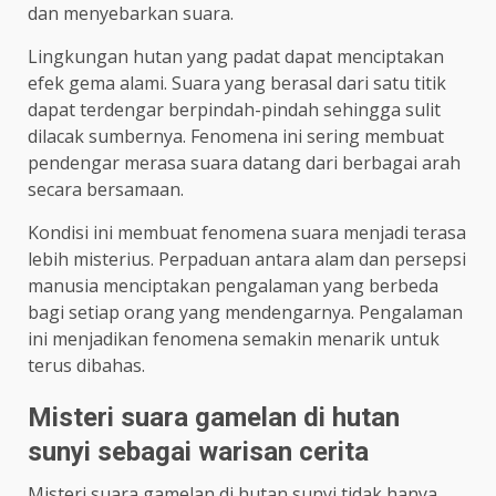
dan menyebarkan suara.
Lingkungan hutan yang padat dapat menciptakan
efek gema alami. Suara yang berasal dari satu titik
dapat terdengar berpindah-pindah sehingga sulit
dilacak sumbernya. Fenomena ini sering membuat
pendengar merasa suara datang dari berbagai arah
secara bersamaan.
Kondisi ini membuat fenomena suara menjadi terasa
lebih misterius. Perpaduan antara alam dan persepsi
manusia menciptakan pengalaman yang berbeda
bagi setiap orang yang mendengarnya. Pengalaman
ini menjadikan fenomena semakin menarik untuk
terus dibahas.
Misteri suara gamelan di hutan
sunyi sebagai warisan cerita
Misteri suara gamelan di hutan sunyi tidak hanya