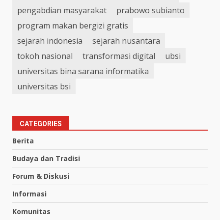
pengabdian masyarakat
prabowo subianto
program makan bergizi gratis
sejarah indonesia
sejarah nusantara
tokoh nasional
transformasi digital
ubsi
universitas bina sarana informatika
universitas bsi
CATEGORIES
Berita
Budaya dan Tradisi
Forum & Diskusi
Informasi
Komunitas