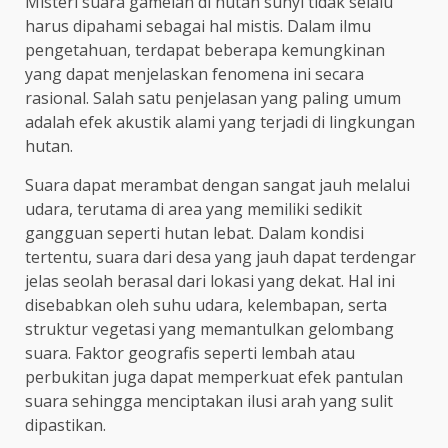
Misteri suara gamelan di hutan sunyi tidak selalu
harus dipahami sebagai hal mistis. Dalam ilmu
pengetahuan, terdapat beberapa kemungkinan
yang dapat menjelaskan fenomena ini secara
rasional. Salah satu penjelasan yang paling umum
adalah efek akustik alami yang terjadi di lingkungan
hutan.
Suara dapat merambat dengan sangat jauh melalui
udara, terutama di area yang memiliki sedikit
gangguan seperti hutan lebat. Dalam kondisi
tertentu, suara dari desa yang jauh dapat terdengar
jelas seolah berasal dari lokasi yang dekat. Hal ini
disebabkan oleh suhu udara, kelembapan, serta
struktur vegetasi yang memantulkan gelombang
suara. Faktor geografis seperti lembah atau
perbukitan juga dapat memperkuat efek pantulan
suara sehingga menciptakan ilusi arah yang sulit
dipastikan.