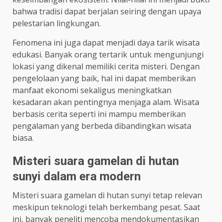
bahwa tradisi dapat berjalan seiring dengan upaya
pelestarian lingkungan.
Fenomena ini juga dapat menjadi daya tarik wisata
edukasi. Banyak orang tertarik untuk mengunjungi
lokasi yang dikenal memiliki cerita misteri. Dengan
pengelolaan yang baik, hal ini dapat memberikan
manfaat ekonomi sekaligus meningkatkan
kesadaran akan pentingnya menjaga alam. Wisata
berbasis cerita seperti ini mampu memberikan
pengalaman yang berbeda dibandingkan wisata
biasa.
Misteri suara gamelan di hutan
sunyi dalam era modern
Misteri suara gamelan di hutan sunyi tetap relevan
meskipun teknologi telah berkembang pesat. Saat
ini, banyak peneliti mencoba mendokumentasikan