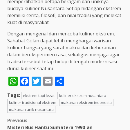
memperlihatkan betapa beragam dan uniknya
budaya kuliner Nusantara. Setiap hidangan ekstrem
memiliki cerita, filosofi, dan nilai tradisi yang melekat
kuat di masyarakat.
Dengan mengenal dan mencoba kuliner ekstrem,
Sahabat Golan dapat lebih menghargai warisan
kuliner bangsa yang sarat makna dan keberanian
dalam bereksperimen rasa, sekaligus menjaga agar
tradisi tersebut tetap hidup di tengah modernisasi
dunia kuliner saat ini.
WhatsApp
Facebook
Twitter
Email
Share
Tags:
ekstrem tapi lezat
kuliner ekstrem nusantara
kuliner tradisional ekstrem
makanan ekstrem indonesia
makanan unik nusantara
Post
Previous
Misteri Bus Hantu Sumatera 1990-an