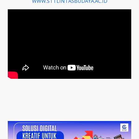
WWW.STTLINTASBUDAYA.AC.ID