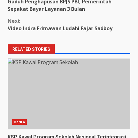
Gaduh Penghapusan BPJS PBI, Pemerintah
navigation
Sepakat Bayar Layanan 3 Bulan
Next
Video Indra Frimawan Ludahi Fajar Sadboy
RELATED STORIES
Berita
KSP Kawal Program Sekolah Nasional Terintegrasi