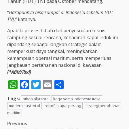
Tahun (HUT) TNI pada Oktober mendatang.
“
Harapannya bisa sampai di Indonesia sebelum HUT
TNI,”
katanya.
Apabila proses hibah dan penyesuaian teknis
rampung sesuai rencana, kehadiran kapal induk ini
dipandang sebagai langkah strategis dalam
memperkuat daya tangkal, meningkatkan
kemampuan operasi maritim, serta memperluas
jangkauan pertahanan nasional di kawasan.
(*ABM/Red)
WhatsApp
Facebook
Twitter
Email
Share
Tags:
hibah alutsista
kerja sama Indonesia Italia
modernisasi tni al
retrofit kapal perang
strategi pertahanan
maritim
Post
Previous