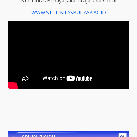
STT Lintas Budaya Jakarta Aja, Cek Yuk di
WWW.STTLINTASBUDAYA.AC.ID