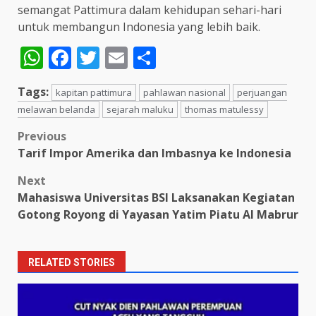
semangat Pattimura dalam kehidupan sehari-hari
untuk membangun Indonesia yang lebih baik.​
WhatsApp
Facebook
Twitter
Email
Share
Tags:
kapitan pattimura​
pahlawan nasional​
perjuangan
melawan belanda​
sejarah maluku​
thomas matulessy
Post
Previous
Tarif Impor Amerika dan Imbasnya ke Indonesia
navigation
Next
Mahasiswa Universitas BSI Laksanakan Kegiatan
Gotong Royong di Yayasan Yatim Piatu Al Mabrur
RELATED STORIES