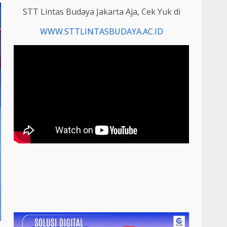
STT Lintas Budaya Jakarta Aja, Cek Yuk di
WWW.STTLINTASBUDAYA.AC.ID