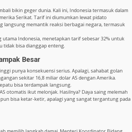
bali bikin geger dunia. Kali ini, Indonesia termasuk dalam
merika Serikat. Tarif ini diumumkan lewat pidato
ang langsung memantik reaksi berbagai negara, termasuk
ang utama Indonesia, menetapkan tarif sebesar 32% untuk
 tidak bisa dianggap enteng.
dampak Besar
tinggi punya konsekuensi serius. Apalagi, sahabat golan
angan sekitar 16,8 miliar dolar AS dengan Amerika.
 sepatu bisa terdampak langsung.
r AS otomatis ikut melonjak. Hasilnya? Daya saing melemah
 pun bisa ketar-ketir, apalagi yang sangat tergantung pada
tah memilih langkah damai. Menteri Koordinator Bidang