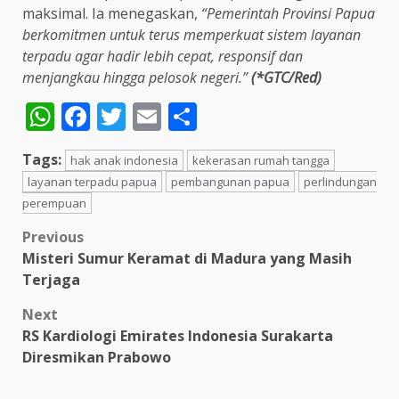
maksimal. Ia menegaskan,
“Pemerintah Provinsi Papua
berkomitmen untuk terus memperkuat sistem layanan
terpadu agar hadir lebih cepat, responsif dan
menjangkau hingga pelosok negeri.”
(*GTC/Red)
WhatsApp
Facebook
Twitter
Email
Share
Tags:
hak anak indonesia
kekerasan rumah tangga
layanan terpadu papua
pembangunan papua
perlindungan
perempuan
Post
Previous
Misteri Sumur Keramat di Madura yang Masih
navigation
Terjaga
Next
RS Kardiologi Emirates Indonesia Surakarta
Diresmikan Prabowo