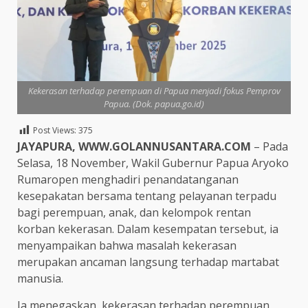
Kekerasan terhadap perempuan di Papua menjadi fokus Pemprov
Papua. (Dok. papua.go.id)
Post Views:
375
JAYAPURA, WWW.GOLANNUSANTARA.COM
– Pada
Selasa, 18 November, Wakil Gubernur Papua Aryoko
Rumaropen menghadiri penandatanganan
kesepakatan bersama tentang pelayanan terpadu
bagi perempuan, anak, dan kelompok rentan
korban kekerasan. Dalam kesempatan tersebut, ia
menyampaikan bahwa masalah kekerasan
merupakan ancaman langsung terhadap martabat
manusia.
Ia menegaskan, kekerasan terhadap perempuan,