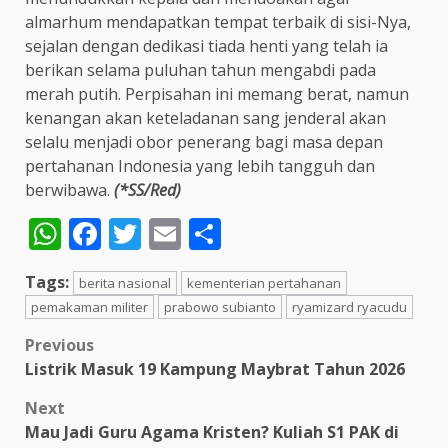
almarhum mendapatkan tempat terbaik di sisi-Nya,
sejalan dengan dedikasi tiada henti yang telah ia
berikan selama puluhan tahun mengabdi pada
merah putih. Perpisahan ini memang berat, namun
kenangan akan keteladanan sang jenderal akan
selalu menjadi obor penerang bagi masa depan
pertahanan Indonesia yang lebih tangguh dan
berwibawa.
(*SS/Red)
WhatsApp
Facebook
Twitter
Email
Share
Tags:
berita nasional
kementerian pertahanan
pemakaman militer
prabowo subianto
ryamizard ryacudu
Post
Previous
Listrik Masuk 19 Kampung Maybrat Tahun 2026
navigation
Next
Mau Jadi Guru Agama Kristen? Kuliah S1 PAK di