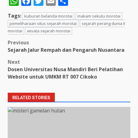
WhatsApp
Facebook
Twitter
Email
Share
Tags:
kuburan belanda morotai
makam sekutu morotai
pemeliharaan situs sejarah morotai
sejarah perang dunia II
morotai
wisata sejarah morotai
Post
Previous
Sejarah Jalur Rempah dan Pengaruh Nusantara
navigation
Next
Dosen Universitas Nusa Mandiri Beri Pelatihan
Website untuk UMKM RT 007 Cikoko
RELATED STORIES