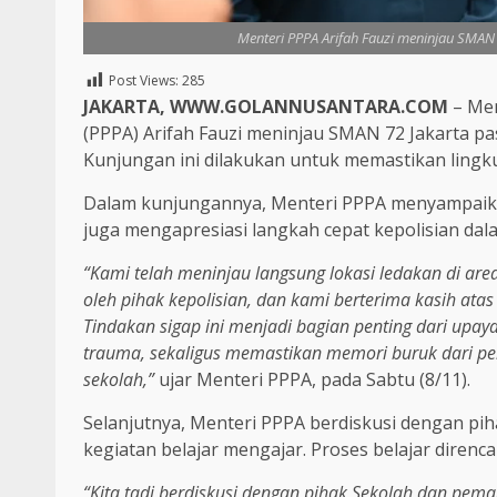
Menteri PPPA Arifah Fauzi meninjau SMAN
Post Views:
285
JAKARTA, WWW.GOLANNUSANTARA.COM
– Men
(PPPA) Arifah Fauzi meninjau SMAN 72 Jakarta p
Kunjungan ini dilakukan untuk memastikan lingk
Dalam kunjungannya, Menteri PPPA menyampaikan
juga mengapresiasi langkah cepat kepolisian da
“Kami telah meninjau langsung lokasi ledakan di are
oleh pihak kepolisian, dan kami berterima kasih ata
Tindakan sigap ini menjadi bagian penting dari upa
trauma, sekaligus memastikan memori buruk dari per
sekolah,”
ujar Menteri PPPA, pada Sabtu (8/11).
Selanjutnya, Menteri PPPA berdiskusi dengan pi
kegiatan belajar mengajar. Proses belajar diren
“Kita tadi berdiskusi dengan pihak Sekolah dan pe