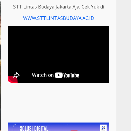
STT Lintas Budaya Jakarta Aja, Cek Yuk di
WWW.STTLINTASBUDAYA.AC.ID