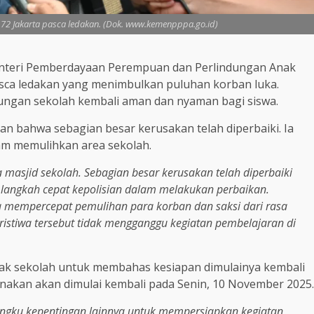
 72 Jakarta pasca ledakan. (Dok. www.kemenpppa.go.id)
teri Pemberdayaan Perempuan dan Perlindungan Anak
asca ledakan yang menimbulkan puluhan korban luka.
ungan sekolah kembali aman dan nyaman bagi siswa.
 bahwa sebagian besar kerusakan telah diperbaiki. Ia
lam memulihkan area sekolah.
a masjid sekolah. Sebagian besar kerusakan telah diperbaiki
s langkah cepat kepolisian dalam melakukan perbaikan.
ya mempercepat pemulihan para korban dan saksi dari rasa
istiwa tersebut tidak mengganggu kegiatan pembelajaran di
hak sekolah untuk membahas kesiapan dimulainya kembali
canakan akan dimulai kembali pada Senin, 10 November 2025.
mangku kepentingan lainnya untuk mempersiapkan kegiatan