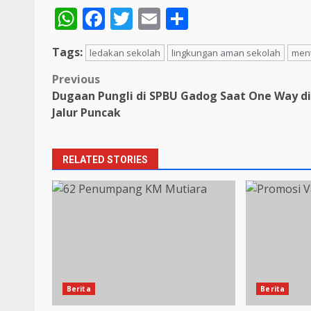
WhatsApp
Facebook
Twitter
Email
Share
Tags:
ledakan sekolah
lingkungan aman sekolah
ment
Post
Previous
Dugaan Pungli di SPBU Gadog Saat One Way di
navigation
Jalur Puncak
RELATED STORIES
Berita
Berita