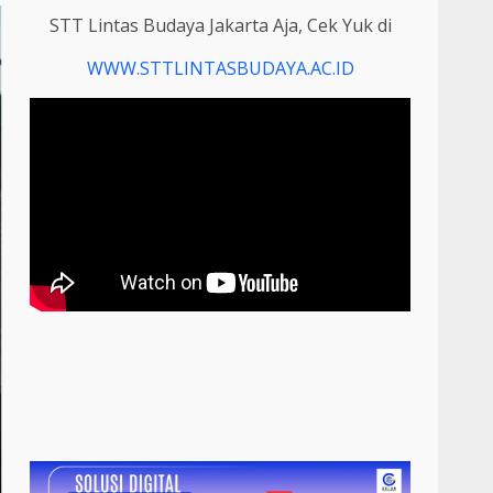
STT Lintas Budaya Jakarta Aja, Cek Yuk di
WWW.STTLINTASBUDAYA.AC.ID