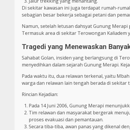
Jalur trekking yang menantang.
Di sekitar kawasan ini juga terdapat rumah-rum
sebagian besar bekerja sebagai petani dan pema
Namun, setelah letusan dahsyat Gunung Merapi p
Termasuk area di sekitar Terowongan Kaliadem y
Tragedi yang Menewaskan Banya
Sahabat Golan, insiden yang berlangsung di Ter
menyedihkan dalam sejarah Gunung Merapi. Kejadi
Pada waktu itu, dua relawan terkenal, yaitu Mba
warga dan relawan lain tengah berada di sekita
Rincian Kejadian:
Pada 14 Juni 2006, Gunung Merapi menunjukka
Tim relawan dan masyarakat bergerak menuj
proses evakuasi dan pemantauan.
Secara tiba-tiba, awan panas yang dikenal de