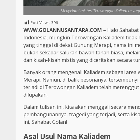
Menyelami misteri Terowongan Kaliadem yang
Post Views:
396
WWW.GOLANNUSANTARA.COM
– Halo Sahabat
Indonesia, mungkin Terowongan Kaliadem tidak l
yang tinggal di dekat Gunung Merapi, nama ini 
bukan sekadar saluran bawah tanah biasa, melain
dan kisah-kisah mistis yang diceritakan secara t
Banyak orang mengenali Kaliadem sebagai area 
Merapi. Namun, di balik pesonanya, tersembuny
terjadi di Terowongan Kaliadem telah merenggut 
dilupakan.
Dalam tulisan ini, kita akan menggali secara me
pembangunannya, tragedi yang terjadi, serta kisa
ini, Sahabat Golan!
Asal Usul Nama Kaliadem