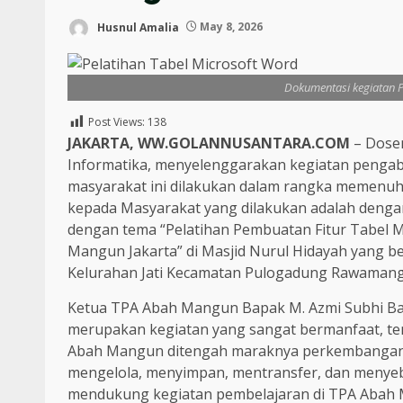
Husnul Amalia
May 8, 2026
Dokumentasi kegiatan P
Post Views:
138
JAKARTA, WW.GOLANNUSANTARA.COM
– Dosen
Informatika, menyelenggarakan kegiatan pengab
masyarakat ini dilakukan dalam rangka memenuh
kepada Masyarakat yang dilakukan adalah dengan
dengan tema “Pelatihan Pembuatan Fitur Tabel
Mangun Jakarta” di Masjid Nurul Hidayah yang b
Kelurahan Jati Kecamatan Pulogadung Rawamangu
Ketua TPA Abah Mangun Bapak M. Azmi Subhi Ba
merupakan kegiatan yang sangat bermanfaat, t
Abah Mangun ditengah maraknya perkembangan 
mengelola, menyimpan, mentransfer, dan menyeba
mendukung kegiatan pembelajaran di TPA Abah