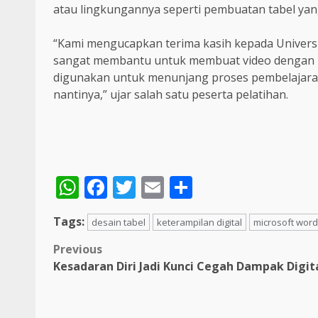
atau lingkungannya seperti pembuatan tabel yan
“Kami mengucapkan terima kasih kepada Universi
sangat membantu untuk membuat video dengan m
digunakan untuk menunjang proses pembelajara
nantinya,” ujar salah satu peserta pelatihan.
WhatsApp
Facebook
Twitter
Email
Share
Tags:
desain tabel
keterampilan digital
microsoft word
Post
Previous
Kesadaran Diri Jadi Kunci Cegah Dampak Digit
navigation