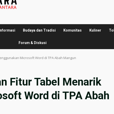
Informasi
Budaya dan Tradisi
Komunitas
Kuliner
To
Forum & Diskusi
Menggunakan Microsoft Word di TPA Abah Mangun
n Fitur Tabel Menarik
soft Word di TPA Abah