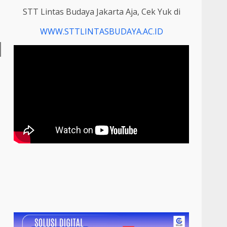
STT Lintas Budaya Jakarta Aja, Cek Yuk di
WWW.STTLINTASBUDAYA.AC.ID