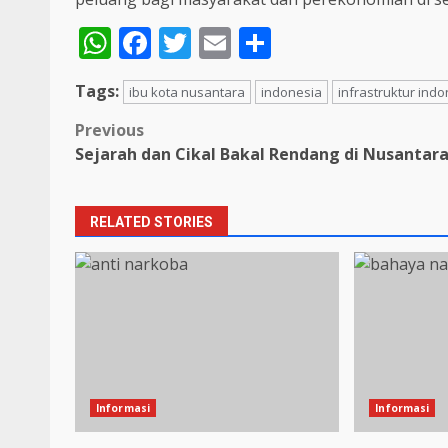
WhatsApp
Facebook
Twitter
Email
Share
Tags:
ibu kota nusantara
indonesia
infrastruktur ind
Post
Previous
Sejarah dan Cikal Bakal Rendang di Nusantar
navigation
RELATED STORIES
Informasi
Informasi