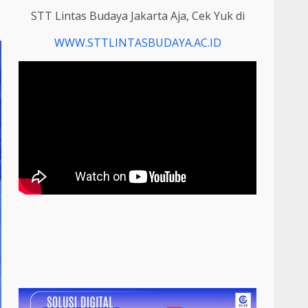
STT Lintas Budaya Jakarta Aja, Cek Yuk di
WWW.STTLINTASBUDAYA.AC.ID