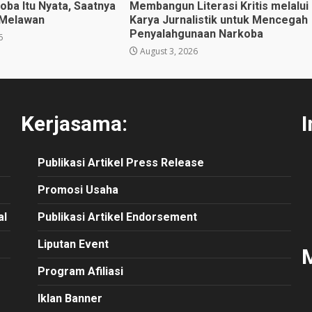
oba Itu Nyata, Saatnya
Membangun Literasi Kritis melalui
 Melawan
Karya Jurnalistik untuk Mencegah
Penyalahgunaan Narkoba
6
August 3, 2026
Kerjasama:
I
Publikasi
Artikel
Press Release
Promosi Usaha
al
Publikasi Artikel Endorsement
Liputan Event
M
Program Afiliasi
Iklan Banner