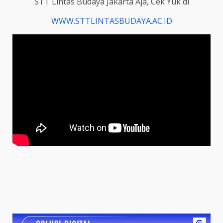
STT Lintas Budaya Jakarta Aja, Cek Yuk di
WWW.STTLINTASBUDAYA.AC.ID