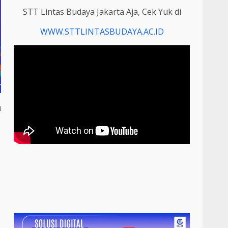
STT Lintas Budaya Jakarta Aja, Cek Yuk di
WWW.STTLINTASBUDAYA.AC.ID
n